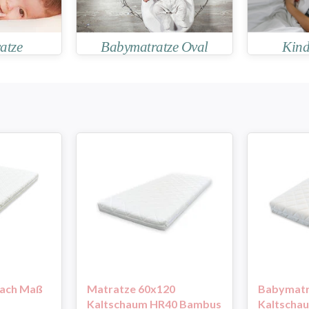
atze
Babymatratze Oval
Kind
nach Maß
Matratze 60x120
Babymatr
Kaltschaum HR40 Bambus
Kaltscha