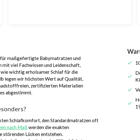
War
 für maßgefertigte Babymatratzen und
10
 mit viel Fachwissen und Leidenschaft,
wie wichtig erholsamer Schlaf für die
De
lb legen wir höchsten Wert auf Qualität,
K
dstofffreien, zertifizierten Materialien
Ve
ndes abgestimmt.
He
1
esonders?
kten Schlafkomfort, den Standardmatratzen oft
zen nach Maß
werden die exakten
e störenden Lücken entstehen.