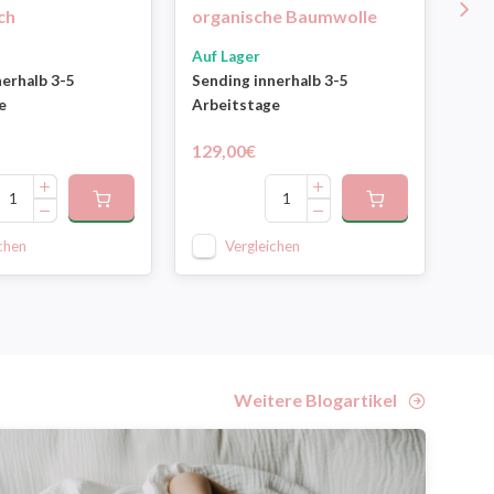
ch
organische Baumwolle
Do
Auf Lager
Auf
nerhalb 3-5
Sending innerhalb 3-5
Sen
e
Arbeitstage
Arb
129,00€
89,
chen
Vergleichen
Weitere Blogartikel