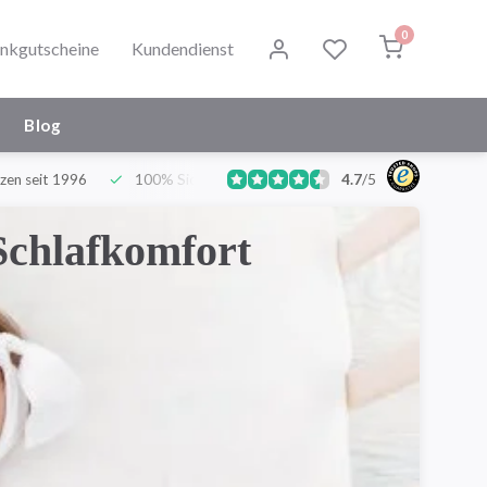
0
nkgutscheine
Kundendienst
Blog
zen seit 1996
100% Sicher und Hygienisch
4.7
/
Deutschlands grö
5
Schlafkomfort