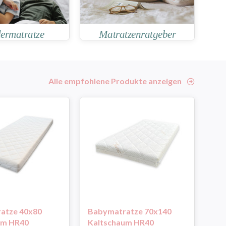
ermatratze
Matratzenratgeber
Alle empfohlene Produkte anzeigen
atze 40x80
Babymatratze 70x140
Ba
um HR40
Kaltschaum HR40
Ka