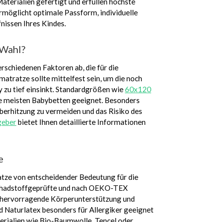
terialien gefertigt und erfüllen höchste
möglicht optimale Passform, individuelle
nissen Ihres Kindes.
 Wahl?
rschiedenen Faktoren ab, die für die
atratze sollte mittelfest sein, um die noch
y zu tief einsinkt. Standardgrößen wie
60x120
ie meisten Babybetten geeignet. Besonders
Überhitzung zu vermeiden und das Risiko des
geber
bietet Ihnen detaillierte Informationen
e
ratze von entscheidender Bedeutung für die
 schadstoffgeprüfte und nach OEKO-TEX
et hervorragende Körperunterstützung und
d Naturlatex besonders für Allergiker geeignet
erialien wie Bio-Baumwolle, Tencel oder