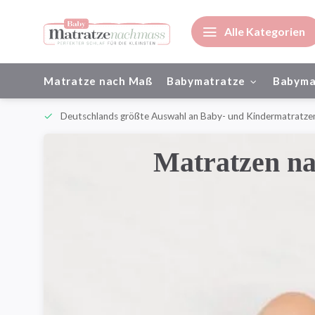
Alle Kategorien
Matratze nach Maß
Babymatratze
Babyma
ienisch
Deutschlands größte Auswahl an Baby- und Kindermatratze
Matratzen na