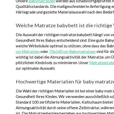
Unsere
Babymatratzen
werden aus schadstoffgeprüften Ma
Qualitätsstandards. Die maßgeschneiderte Anfertigung er
Härtegrade und gezielte Materialauswahl nach den Bedürf
Welche Matratze babybett ist die richtige
Die Auswahl der richtigen matratze babybett hängt von ve
Gesundheit Ihres Babys entscheidend sind. Eine gute Babym
weiche Wirbelsäule optimal zu stützen, ohne dass das Bab
cm Matratzen
oder
70x140 cm Babymatratzen
sind für d
wichtig ist dabei die Atmungsaktivität der Matratze, um 
plötzlichen Kindstods zu minimieren. Unser
Matratzenrat
zur optimalen Auswahl.
Hochwertige Materialien für baby matratz
Die Wahl der richtigen Materialien ist bei einer baby mat
Gesundheit Ihres Kindes. Wir verwenden ausschließlich
Standard 100 zertifizierte Materialien. Kaltschaum biet
Atmungsaktivität durch seine offene Zellstruktur, währen
ist. Die Matratzenbezüge bestehen aus hochwertigen Mat