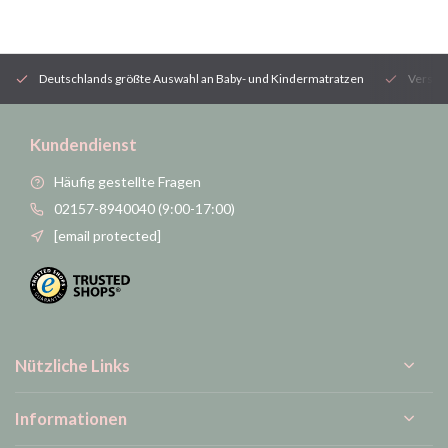
Deutschlands größte Auswahl an Baby- und Kindermatratzen
Versan
Kundendienst
Häufig gestellte Fragen
02157-8940040 (9:00-17:00)
[email protected]
Nützliche Links
Informationen