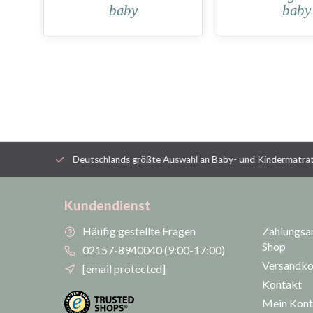
baby
baby
ienisch
Deutschlands größte Auswahl an Baby- und Kindermatratze
Kundendienst
Häufig gestellte Fragen
Zahlungsar
Shop
02157-8940040 (9:00-17:00)
Versandko
[email protected]
Kontakt
Mein Kon