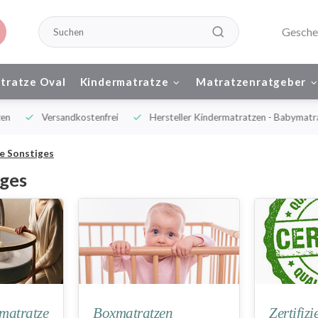
Gesche
tratze Oval
Kindermatratze
Matratzenratgeber
n
Versandkostenfrei
Hersteller Kindermatratzen - Babymatrat
e Sonstiges
iges
matratze
Boxmatratzen
Zertifiz