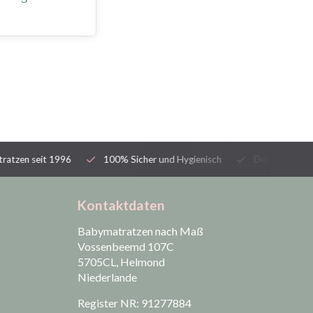
tzen seit 1996
100% Sicher und Hygienisch
Deutschlands gr
Kontaktdaten
Babymatratzen nach Maß
Vossenbeemd 107C
5705CL, Helmond
Niederlande
Register NR: 91277884