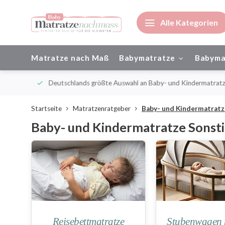
Alle Kategorien
Matratze nach Maß
Babymatratze
Babyma
ienisch
Deutschlands größte Auswahl an Baby- und Kindermatratze
Startseite
Matratzenratgeber
Baby- und Kindermatratz
Baby- und Kindermatratze Sonst
Reisebettmatratze
Stubenwagen 