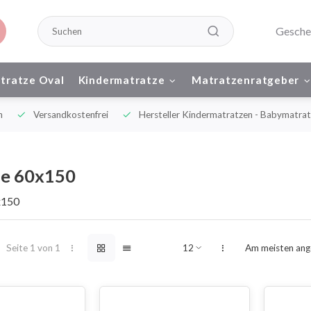
Gesche
tratze Oval
Kindermatratze
Matratzenratgeber
n
Versandkostenfrei
Hersteller Kindermatratzen - Babymatrat
ze 60x150
x150
Seite 1 von 1
Am meisten ang