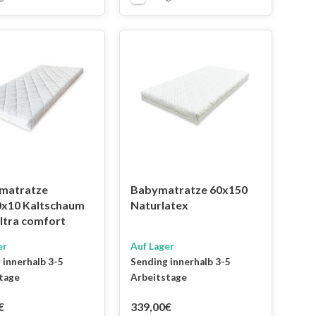
matratze
Babymatratze 60x150
x10 Kaltschaum
Naturlatex
ltra comfort
er
Auf Lager
 innerhalb 3-5
Sending innerhalb 3-5
tage
Arbeitstage
€
339,00€