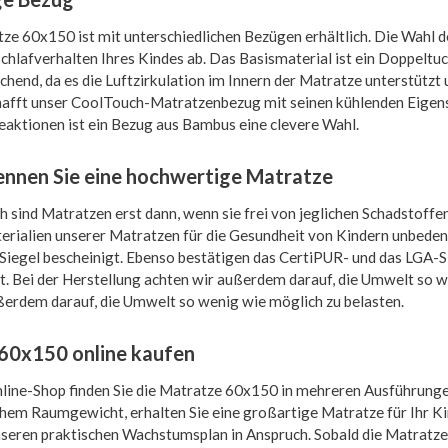
ze 60x150 ist mit unterschiedlichen Bezügen erhältlich. Die Wahl d
Schlafverhalten Ihres Kindes ab. Das Basismaterial ist ein Doppeltu
chend, da es die Luftzirkulation im Innern der Matratze unterstützt 
hafft unser CoolTouch-Matratzenbezug mit seinen kühlenden Eigen
Reaktionen ist ein Bezug aus Bambus eine clevere Wahl.
ennen Sie eine hochwertige Matratze
h sind Matratzen erst dann, wenn sie frei von jeglichen Schadstoffe
erialien unserer Matratzen für die Gesundheit von Kindern unbede
Siegel bescheinigt. Ebenso bestätigen das CertiPUR- und das LGA-S
t. Bei der Herstellung achten wir außerdem darauf, die Umwelt so w
ßerdem darauf, die Umwelt so wenig wie möglich zu belasten.
60x150 online kaufen
line-Shop finden Sie die Matratze 60x150 in mehreren Ausführunge
chem Raumgewicht, erhalten Sie eine großartige Matratze für Ihr Kin
seren praktischen Wachstumsplan in Anspruch. Sobald die Matratze 