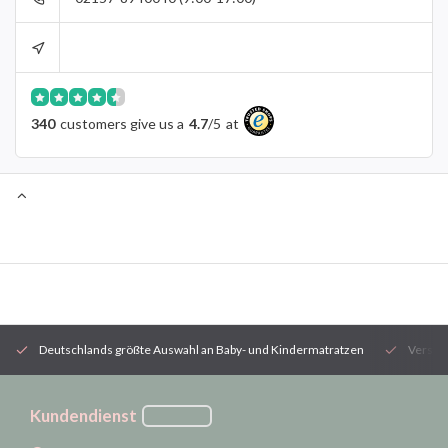
340
customers give us a
4.7
/
5
at
Deutschlands größte Auswahl an Baby- und Kindermatratzen
Versan
Kundendienst