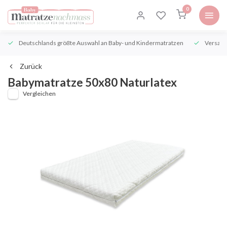
0
Deutschlands größte Auswahl an Baby- und Kindermatratzen
Versand
Zurück
Babymatratze 50x80 Naturlatex
Vergleichen