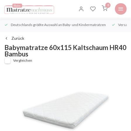
0
Deutschlands größte Auswahl an Baby- und Kindermatratzen
Versand
Zurück
Babymatratze 60x115 Kaltschaum HR40
Bambus
Vergleichen