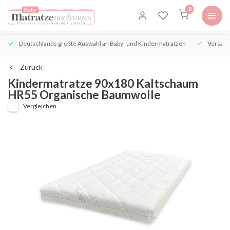
0
Deutschlands größte Auswahl an Baby- und Kindermatratzen
Versand
Zurück
Kindermatratze 90x180 Kaltschaum
HR55 Organische Baumwolle
Vergleichen