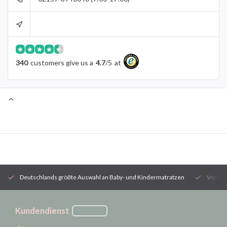
340
customers give us a
4.7
/
5
at
Deutschlands größte Auswahl an Baby- und Kindermatratzen
Versan
Kundendienst