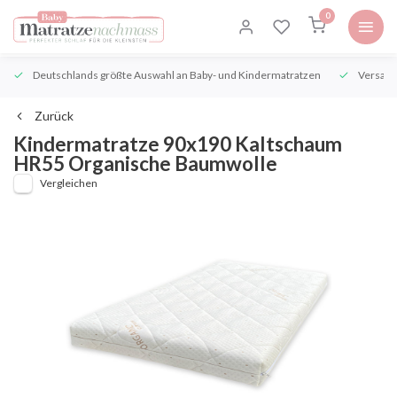
0
Deutschlands größte Auswahl an Baby- und Kindermatratzen
Versand
Zurück
Kindermatratze 90x190 Kaltschaum
HR55 Organische Baumwolle
Vergleichen