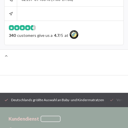
340
customers give us a
4.7
/
5
at
Deutschlands größte Auswahl an Baby- und Kindermatratzen
Versan
Kundendienst