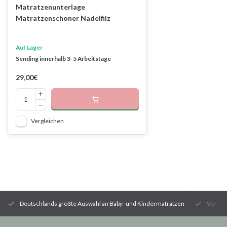
Matratzenunterlage
Matratzenschoner Nadelfilz
Auf Lager
Sending innerhalb 3-5 Arbeitstage
29,00€
Vergleichen
Deutschlands größte Auswahl an Baby- und Kindermatratzen
Versan