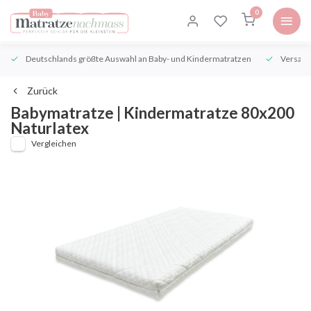
0
Deutschlands größte Auswahl an Baby- und Kindermatratzen
Versand
Zurück
Babymatratze | Kindermatratze 80x200
Naturlatex
Vergleichen