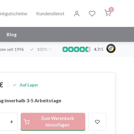
0
nkgutscheine
Kundendienst
Blog
zen seit 1996
100% Sicher und Hygienisch
4.7
/
Deutschlands grö
5
€
Auf Lager
g innerhalb 3-5 Arbeitstage
Zum Warenkorb
+
hinzufügen