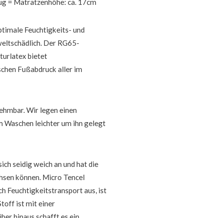
ug = Matratzenhöhe: ca. 17cm
optimale Feuchtigkeits- und
eltschädlich. Der RG65-
turlatex bietet
chen Fußabdruck aller im
ehmbar. Wir legen einen
 Waschen leichter um ihn gelegt
ich seidig weich an und hat die
chsen können. Micro Tencel
h Feuchtigkeitstransport aus, ist
toff ist mit einer
ber hinaus schafft es ein