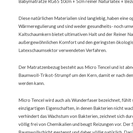
Babymatratze RG65 10cm + 5cm reiner Naturlatex + Bez
Diese natürlichen Materialien sind langlebig, haben eine 
Wärmeregulierung und sind weder gesundheits- noch umw
Kaltschaumkern bietet ultimativen Halt und der Reiner Na
außergewöhnlichen Komfort und den geringsten ökologis
Latexschaumsektor verwendeten Verfahren.
Der Matratzenbezug besteht aus Micro Tencel und ist abn
Baumwoll-Trikot-Strumpf um den Kern, damit er nach dem
werden kann.
Micro Tencel wird auch als Wunderfaser bezeichnet, fühlt s
einzigartigen Eigenschaften, in denen Bakterien nicht wa
verhindert das Wachstum von Bakterien, zeichnet sich durc
völlig frei von Chemikalien und beugt Reizungen vor. Der S
Baumwollschicht gesteppt und daher völlig natürlich. Darü