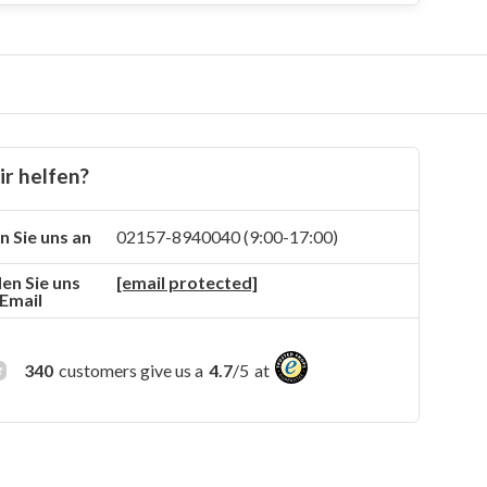
r helfen?
n Sie uns an
02157-8940040 (9:00-17:00)
en Sie uns
[email protected]
 Email
340
customers give us a
4.7
/
5
at