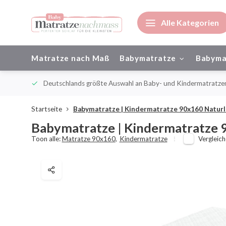
Alle Kategorien
Matratze nach Maß
Babymatratze
Babyma
ienisch
Deutschlands größte Auswahl an Baby- und Kindermatratze
Startseite
Babymatratze | Kindermatratze 90x160 Naturl
Babymatratze | Kindermatratze 
Toon alle:
Matratze 90x160
,
Kindermatratze
Vergleic