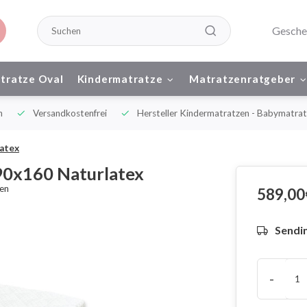
Gesche
tratze Oval
Kindermatratze
Matratzenratgeber
n
Versandkostenfrei
Hersteller Kindermatratzen - Babymatrat
atex
90x160 Naturlatex
hen
589,00
Sendin
-