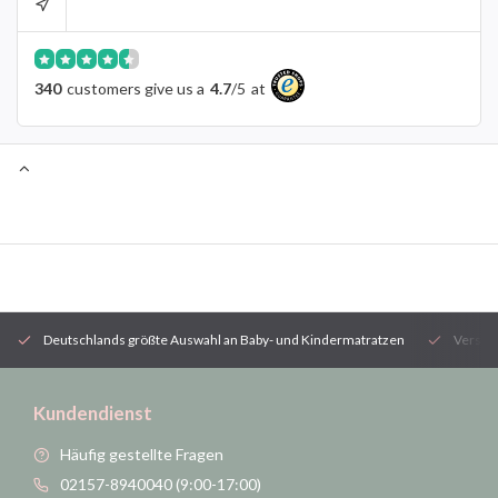
340
customers give us a
4.7
/
5
at
Deutschlands größte Auswahl an Baby- und Kindermatratzen
Versan
Kundendienst
Häufig gestellte Fragen
02157-8940040 (9:00-17:00)