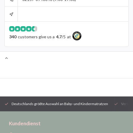
340
customers give us a
4.7
/
5
at
Deutschlands größte Auswahl an Baby- und Kindermatratzen
Versan
Kundendienst