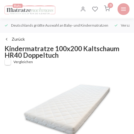
0
Deutschlands größte Auswahl an Baby- und Kindermatratzen
Versand
Zurück
Kindermatratze 100x200 Kaltschaum
HR40 Doppeltuch
Vergleichen