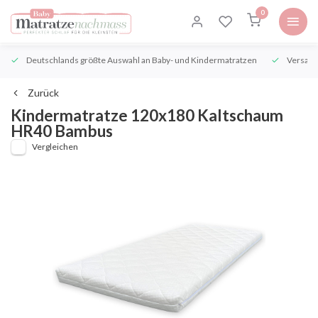
0
Deutschlands größte Auswahl an Baby- und Kindermatratzen
Versand
Zurück
Kindermatratze 120x180 Kaltschaum
HR40 Bambus
Vergleichen