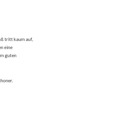
ß tritt kaum auf,
en eine
em guten
choner.