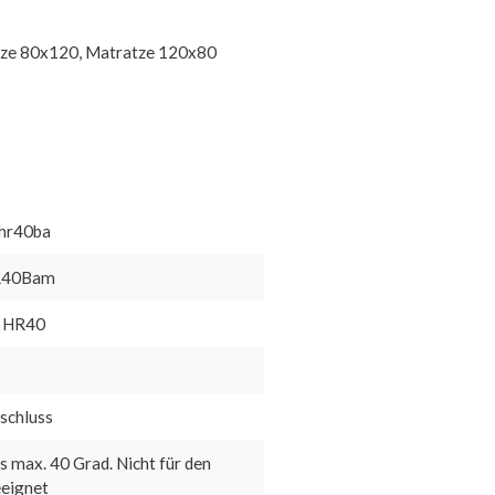
tze 80x120, Matratze 120x80
hr40ba
R40Bam
m HR40
schluss
s max. 40 Grad. Nicht für den
eignet