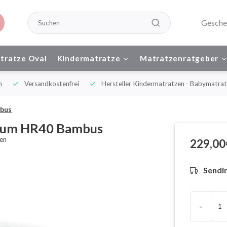
Gesche
tratze Oval
Kindermatratze
Matratzenratgeber
n
Versandkostenfrei
Hersteller Kindermatratzen - Babymatrat
mbus
haum HR40 Bambus
hen
229,00
Sendin
-