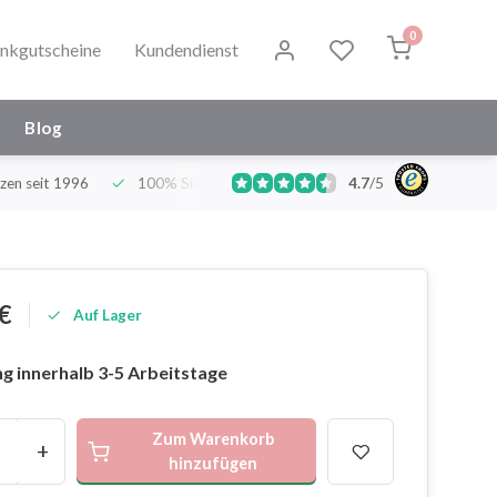
0
nkgutscheine
Kundendienst
Blog
zen seit 1996
100% Sicher und Hygienisch
4.7
/
Deutschlands grö
5
€
Auf Lager
g innerhalb 3-5 Arbeitstage
Zum Warenkorb
+
hinzufügen