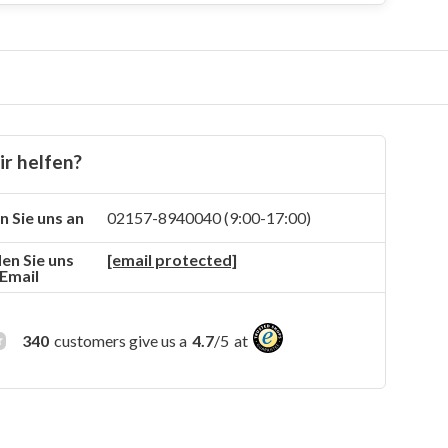
r helfen?
n Sie uns an
02157-8940040 (9:00-17:00)
en Sie uns
[email protected]
 Email
340
customers give us a
4.7
/
5
at