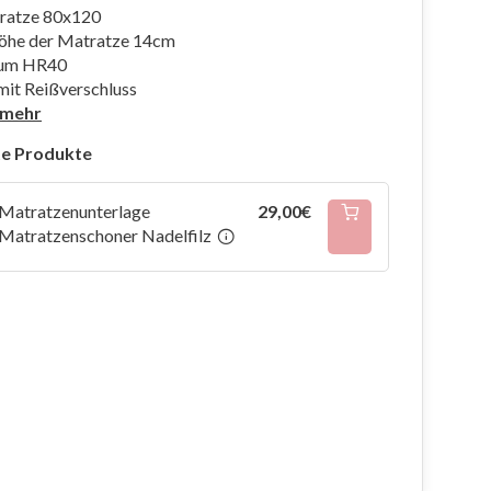
ratze 80x120
öhe der Matratze 14cm
aum HR40
mit Reißverschluss
 mehr
e Produkte
Matratzenunterlage
29,00€
Matratzenschoner Nadelfilz