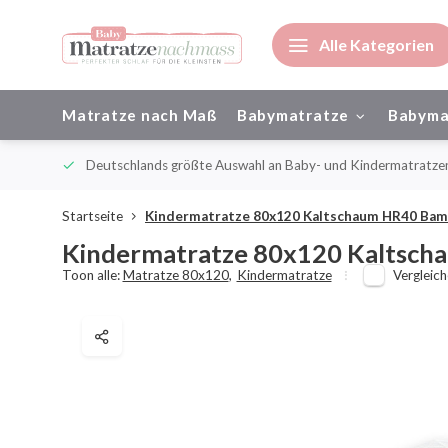
Alle Kategorien
Matratze nach Maß
Babymatratze
Babyma
ienisch
Deutschlands größte Auswahl an Baby- und Kindermatratze
Startseite
Kindermatratze 80x120 Kaltschaum HR40 Ba
Kindermatratze 80x120 Kaltsc
Toon alle:
Matratze 80x120
,
Kindermatratze
Vergleic