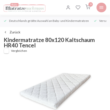
0
Deutschlands größte Auswahl an Baby- und Kindermatratzen
Versand
Zurück
Kindermatratze 80x120 Kaltschaum
HR40 Tencel
Vergleichen