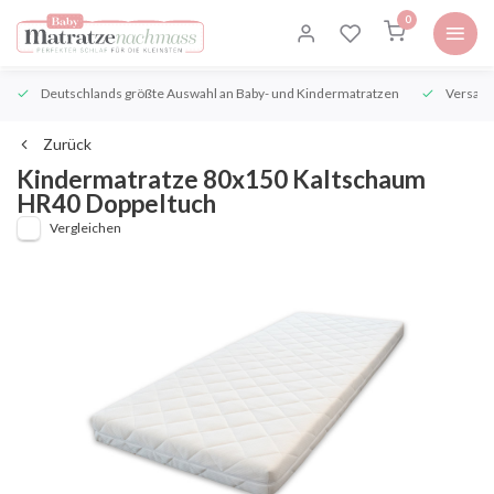
0
Deutschlands größte Auswahl an Baby- und Kindermatratzen
Versand
Zurück
Kindermatratze 80x150 Kaltschaum
HR40 Doppeltuch
Vergleichen