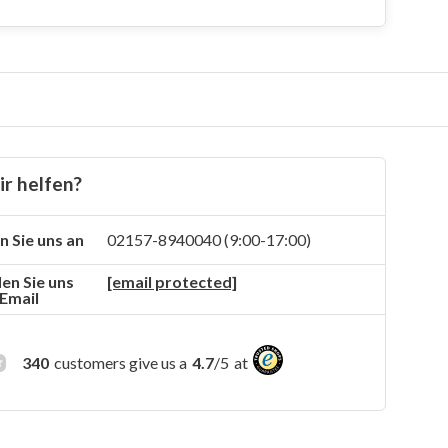
r helfen?
n Sie uns an
02157-8940040 (9:00-17:00)
en Sie uns
[email protected]
 Email
340
customers give us a
4.7
/
5
at