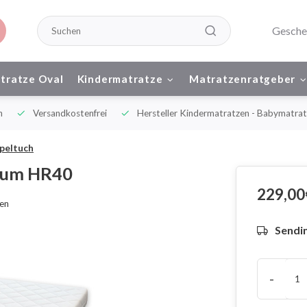
Gesche
tratze Oval
Kindermatratze
Matratzenratgeber
n
Versandkostenfrei
Hersteller Kindermatratzen - Babymatrat
peltuch
aum HR40
229,00
hen
Sendin
-