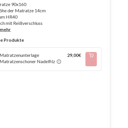
ratze 90x160
öhe der Matratze 14cm
aum HR40
ch mit Reißverschluss
 mehr
e Produkte
Matratzenunterlage
29,00€
Matratzenschoner Nadelfilz