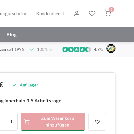
0
nkgutscheine
Kundendienst
Blog
zen seit 1996
100% Sicher und Hygienisch
4.7
/
Deutschlands grö
5
€
Auf Lager
g innerhalb 3-5 Arbeitstage
Zum Warenkorb
+
hinzufügen