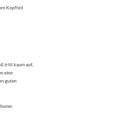
vom Kopfteil
ß tritt kaum auf,
en eine
em guten
choner.