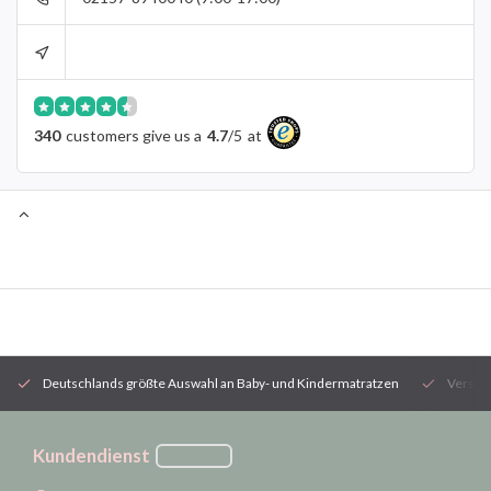
340
customers give us a
4.7
/
5
at
Deutschlands größte Auswahl an Baby- und Kindermatratzen
Versan
Kundendienst