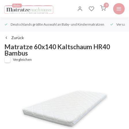
0
Deutschlands größte Auswahl an Baby- und Kindermatratzen
Versand
Zurück
Matratze 60x140 Kaltschaum HR40
Bambus
Vergleichen