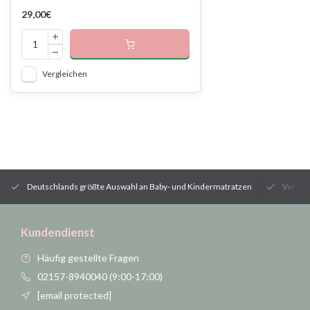
29,00€
Vergleichen
Deutschlands größte Auswahl an Baby- und Kindermatratzen
Versan
Kundendienst
Häufig gestellte Fragen
02157-8940040 (9:00-17:00)
[email protected]