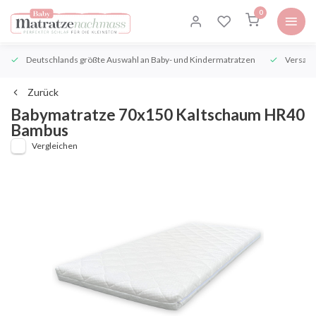
0
Deutschlands größte Auswahl an Baby- und Kindermatratzen
Versand
Zurück
Babymatratze 70x150 Kaltschaum HR40
Bambus
Vergleichen