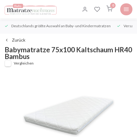
0
Deutschlands größte Auswahl an Baby- und Kindermatratzen
Versand
Zurück
Babymatratze 75x100 Kaltschaum HR40
Bambus
Vergleichen