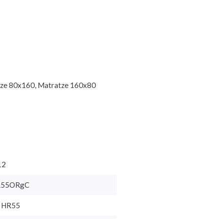
tze 80x160, Matratze 160x80
12
R55ORgC
m HR55