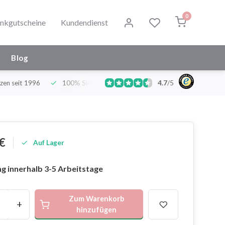
0
nkgutscheine
Kundendienst
Blog
zen seit 1996
100% Sicher und Hygienisch
4.7
/
Deutschlands grö
5
€
Auf Lager
g innerhalb 3-5 Arbeitstage
Zum Warenkorb
+
hinzufügen