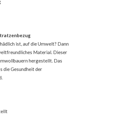
g
atratzenbezug
hädlich ist, auf die Umwelt? Dann
eltfreundliches Material. Dieser
umwollbauern hergestellt. Das
ss die Gesundheit der
d.
ellt