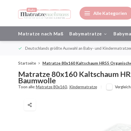
Alle Kategorien
Matratze nach Maß
Babymatratze
Babyma
ienisch
Deutschlands größte Auswahl an Baby- und Kindermatratze
Startseite
Matratze 80x160 Kaltschaum HR55 Organisch
Matratze 80x160 Kaltschaum HR
Baumwolle
Toon alle:
Matratze 80x160
,
Kindermatratze
Vergleic