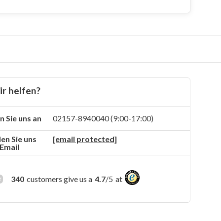
r helfen?
n Sie uns an
02157-8940040 (9:00-17:00)
en Sie uns
[email protected]
 Email
340
customers give us a
4.7
/
5
at