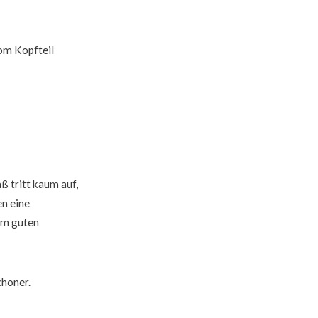
vom Kopfteil
ß tritt kaum auf,
en eine
em guten
choner.