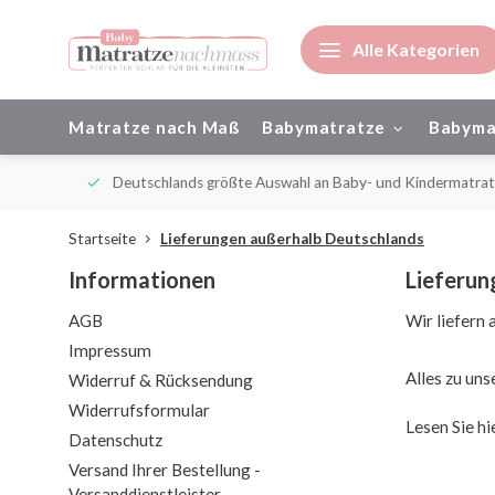
Alle Kategorien
Matratze nach Maß
Babymatratze
Babyma
ienisch
Deutschlands größte Auswahl an Baby- und Kindermatratze
Startseite
Lieferungen außerhalb Deutschlands
Informationen
Lieferun
AGB
Wir liefern 
Impressum
Alles zu uns
Widerruf & Rücksendung
Widerrufsformular
Lesen Sie h
Datenschutz
Versand Ihrer Bestellung -
Versanddienstleister