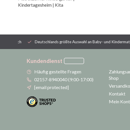
Kindertagesheim | Kita
ienisch
Deutschlands größte Auswahl an Baby- und Kindermatratze
Kundendienst
Häufig gestellte Fragen
Zahlungsar
Shop
02157-8940040 (9:00-17:00)
Versandko
[email protected]
Kontakt
Mein Kon