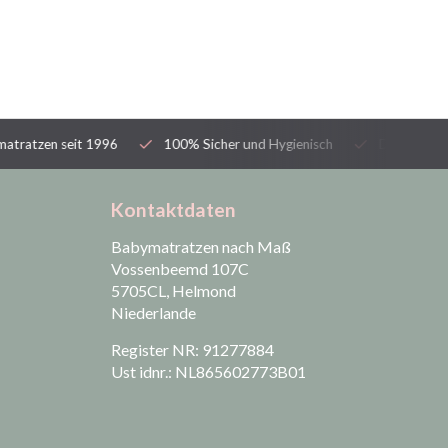
tzen seit 1996
100% Sicher und Hygienisch
Deutschlands gr
Kontaktdaten
Babymatratzen nach Maß
Vossenbeemd 107C
5705CL, Helmond
Niederlande
Register NR: 91277884
Ust idnr.: NL865602773B01