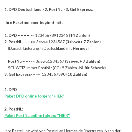
1. DPD Deutschland - 2. PostNL - 3. Gel Express.
Ihre Paketnummer beginnt mit:
1. DPD -------->=
12345678912345 (
14 Zahlen
)
2. PostNL------>=
3sivwu1234567 (
3sivwu+ 7 Zahlen
)
(Danach Lieferung in Deutschland mit
Hermes
)
PostNL------>=
3sivwu1234567 (
3sivwu+ 7 Zahlen
)
SCHWEIZ immer PostNL: (CG+9 Zahlen+NL für Schweiz)
3. Gel Express--->=
1234567890 (
10 Zahlen
)
1. DPD
Paket DPD online folgen: "HIER"
2. PostNL:
Paket PostNL online folgen: "HIER"
Ihre Bestellung wird von Post.nl an Hermes.de übertragen. Nach der